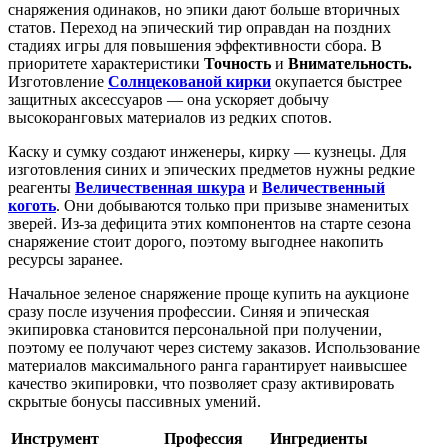
снаряжения одинаков, но эпики дают больше вторичных
статов. Переход на эпический тир оправдан на поздних
стадиях игры для повышения эффективности сбора. В
приоритете характеристики
Точность
и
Внимательность.
Изготовление
Солнцекованой кирки
окупается быстрее
защитных аксессуаров ­— она ускоряет добычу
высокоранговых материалов из редких спотов.
Каску и сумку создают инженеры, кирку — кузнецы. Для
изготовления синих и эпических предметов нужны редкие
реагенты
Величественная шкура
и
Величественный
коготь
. Они добываются только при призыве знаменитых
зверей. Из-за дефицита этих компонентов на старте сезона
снаряжение стоит дорого, поэтому выгоднее накопить
ресурсы заранее.
Начальное зеленое снаряжение проще купить на аукционе
сразу после изучения профессии. Синяя и эпическая
экипировка становится персональной при получении,
поэтому ее получают через систему заказов. Использование
материалов максимального ранга гарантирует наивысшее
качество экипировки, что позволяет сразу активировать
скрытые бонусы пассивных умений.
Инструмент
Профессия
Ингредиенты