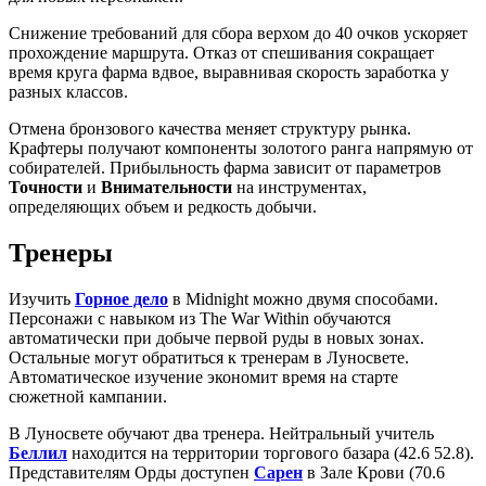
Снижение требований для сбора верхом до 40 очков ускоряет
прохождение маршрута. Отказ от спешивания сокращает
время круга фарма вдвое, выравнивая скорость заработка у
разных классов.
Отмена бронзового качества меняет структуру рынка.
Крафтеры получают компоненты золотого ранга напрямую от
собирателей. Прибыльность фарма зависит от параметров
Точности
и
Внимательности
на инструментах,
определяющих объем и редкость добычи.
Тренеры
Изучить
Горное дело
в Midnight можно двумя способами.
Персонажи с навыком из The War Within обучаются
автоматически при добыче первой руды в новых зонах.
Остальные могут обратиться к тренерам в Луносвете.
Автоматическое изучение экономит время на старте
сюжетной кампании.
В Луносвете обучают два тренера. Нейтральный учитель
Беллил
находится на территории торгового базара (42.6 52.8).
Представителям Орды доступен
Сарен
в Зале Крови (70.6