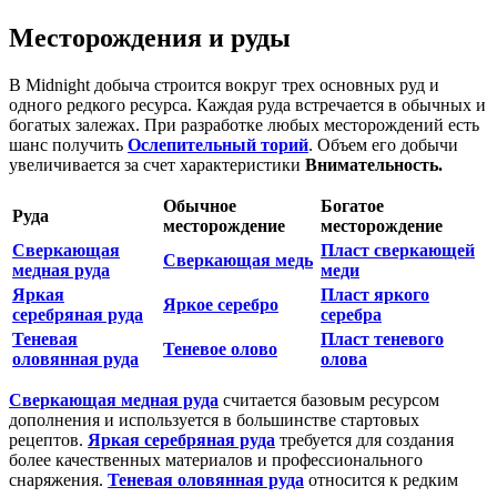
Месторождения и руды
В Midnight добыча строится вокруг трех основных руд и
одного редкого ресурса. Каждая руда встречается в обычных и
богатых залежах. При разработке любых месторождений есть
шанс получить
Ослепительный торий
. Объем его добычи
увеличивается за счет характеристики
Внимательность.
Обычное
Богатое
Руда
месторождение
месторождение
Сверкающая
Пласт сверкающей
Сверкающая медь
медная руда
меди
Яркая
Пласт яркого
Яркое серебро
серебряная руда
серебра
Теневая
Пласт теневого
Теневое олово
оловянная руда
олова
Сверкающая медная руда
считается базовым ресурсом
дополнения и используется в большинстве стартовых
рецептов.
Яркая серебряная руда
требуется для создания
более качественных материалов и профессионального
снаряжения.
Теневая оловянная руда
относится к редким