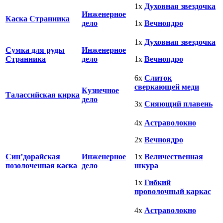
1х
Духовная звездочка
Инженерное
Каска Странника
дело
1х
Вечноядро
1х
Духовная звездочка
Сумка для руды
Инженерное
Странника
дело
1х
Вечноядро
6х
Слиток
сверкающей меди
Кузнечное
Талассийская кирка
дело
3х
Сияющий плавень
4х
Астраволокно
2х
Вечноядро
Син’дорайская
Инженерное
1х
Величественная
позолоченная каска
дело
шкура
1х
Гибкий
проволочный каркас
4х
Астраволокно