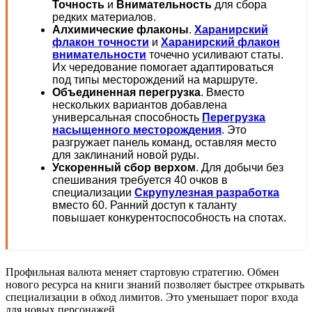
Точность
и
Внимательность
для сбора
редких материалов.
Алхимические флаконы
.
Харанирский
флакон точности
и
Харанирский флакон
внимательности
точечно усиливают статы.
Их чередование помогает адаптироваться
под типы месторождений на маршруте.
Объединенная перегрузка
. Вместо
нескольких вариантов добавлена
универсальная способность
Перегрузка
насыщенного месторождения
. Это
разгружает панель команд, оставляя место
для заклинаний новой руды.
Ускоренный сбор верхом
. Для добычи без
спешивания требуется 40 очков в
специализации
Скрупулезная разработка
вместо 60. Ранний доступ к таланту
повышает конкурентоспособность на спотах.
Профильная валюта меняет стартовую стратегию. Обмен
нового ресурса на книги знаний позволяет быстрее открывать
специализации в обход лимитов. Это уменьшает порог входа
для новых персонажей.