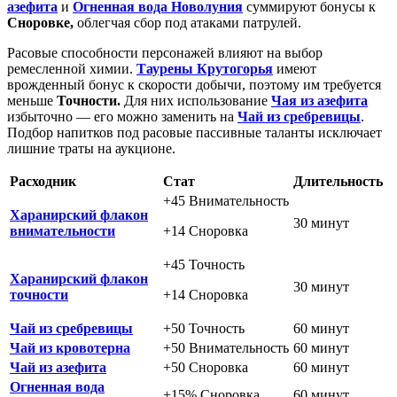
азефита
и
Огненная вода Новолуния
суммируют бонусы к
Сноровке,
облегчая сбор под атаками патрулей.
Расовые способности персонажей влияют на выбор
ремесленной химии.
Таурены Крутогорья
имеют
врожденный бонус к скорости добычи, поэтому им требуется
меньше
Точности.
Для них использование
Чая из азефита
избыточно — его можно заменить на
Чай из сребревицы
.
Подбор напитков под расовые пассивные таланты исключает
лишние траты на аукционе.
Расходник
Стат
Длительность
+45 Внимательность
Харанирский флакон
30 минут
внимательности
+14 Сноровка
+45 Точность
Харанирский флакон
30 минут
точности
+14 Сноровка
Чай из сребревицы
+50 Точность
60 минут
Чай из кровотерна
+50 Внимательность
60 минут
Чай из азефита
+50 Сноровка
60 минут
Огненная вода
+15% Сноровка
60 минут