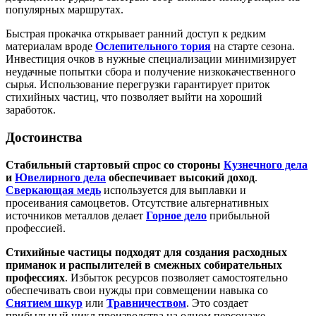
популярных маршрутах.
Быстрая прокачка открывает ранний доступ к редким
материалам вроде
Ослепительного тория
на старте сезона.
Инвестиция очков в нужные специализации минимизирует
неудачные попытки сбора и получение низкокачественного
сырья. Использование перегрузки гарантирует приток
стихийных частиц, что позволяет выйти на хороший
заработок.
Достоинства
Стабильный стартовый спрос со стороны
Кузнечного дела
и
Ювелирного дела
обеспечивает высокий доход
.
Сверкающая медь
используется для выплавки и
просеивания самоцветов. Отсутствие альтернативных
источников металлов делает
Горное дело
прибыльной
профессией.
Стихийные частицы подходят для создания расходных
приманок и распылителей в смежных собирательных
профессиях
. Избыток ресурсов позволяет самостоятельно
обеспечивать свои нужды при совмещении навыка со
Снятием шкур
или
Травничеством
. Это создает
прибыльный цикл производства на одном персонаже.