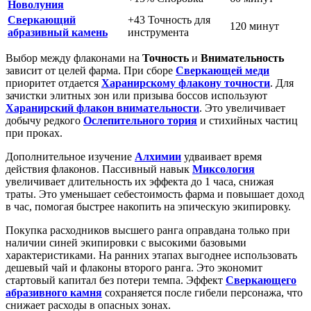
Новолуния
Сверкающий
+43 Точность для
120 минут
абразивный камень
инструмента
Выбор между флаконами на
Точность
и
Внимательность
зависит от целей фарма. При сборе
Сверкающей меди
приоритет отдается
Харанирскому флакону точности
. Для
зачистки элитных зон или призыва боссов используют
Харанирский флакон внимательности
. Это увеличивает
добычу редкого
Ослепительного тория
и стихийных частиц
при проках.
Дополнительное изучение
Алхимии
удваивает время
действия флаконов. Пассивный навык
Миксология
увеличивает длительность их эффекта до 1 часа, снижая
траты. Это уменьшает себестоимость фарма и повышает доход
в час, помогая быстрее накопить на эпическую экипировку.
Покупка расходников высшего ранга оправдана только при
наличии синей экипировки с высокими базовыми
характеристиками. На ранних этапах выгоднее использовать
дешевый чай и флаконы второго ранга. Это экономит
стартовый капитал без потери темпа. Эффект
Сверкающего
абразивного камня
сохраняется после гибели персонажа, что
снижает расходы в опасных зонах.