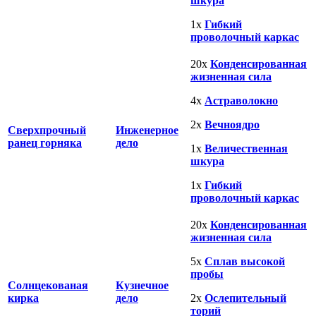
шкура
1х
Гибкий
проволочный каркас
20х
Конденсированная
жизненная сила
4х
Астраволокно
2х
Вечноядро
Сверхпрочный
Инженерное
ранец горняка
дело
1х
Величественная
шкура
1х
Гибкий
проволочный каркас
20х
Конденсированная
жизненная сила
5х
Сплав высокой
пробы
Солнцекованая
Кузнечное
кирка
дело
2х
Ослепительный
торий