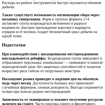
Расходы на ремонт инструментов быстро окупаются объемом
добычи.
Также существует возможность оптимизации сбора через
механику гиперспавна
. Фарм в группах формата 2×4
заставляет споты возрождаться мгновенно в радиусе
видимости. Быстрое прохождение короткого маршрута
отрядом из 8 человек создает бесконечный цикл добычи на
одной точке.
Недостатки
При взаимодействии с насыщенными месторождениями
накладываются дебаффы
. Безднородные споты замедляют и
отбрасывают персонажа, изначальные — сковывают и наносят
периодический урон. Без защитных способностей и талантов
возрастает риск гибели от патрульных монстров.
Насыщение рынка приводит к падению цен на обычную
медь через месяц
. Доступность базовых жил привлекает
случайных фармеров, снижая доходность. Выгода сохраняется
только при поиске редких месторождений.
Зависимость от экипировки усложняет получение ресурсов
золотого на старте
. Часто покупка синего и фиолетового