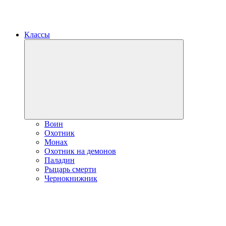
Классы
Развернуть
дочернее
меню
Воин
Охотник
Монах
Охотник на демонов
Паладин
Рыцарь смерти
Чернокнижник