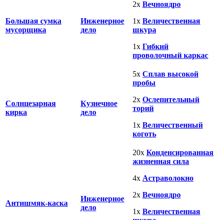
2х
Вечноядро
Большая сумка
Инженерное
1х
Величественная
мусорщика
дело
шкура
1х
Гибкий
проволочный каркас
5х
Сплав высокой
пробы
2х
Ослепительный
Солнцезарная
Кузнечное
торий
кирка
дело
1х
Величественный
коготь
20х
Конденсированная
жизненная сила
4х
Астраволокно
2х
Вечноядро
Инженерное
Антишмяк-каска
дело
1х
Величественная