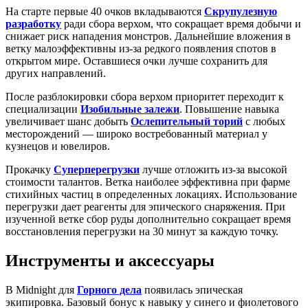
На старте первые 40 очков вкладываются
Скрупулезную
разработку
ради сбора верхом, что сокращает время добычи и
снижает риск нападения монстров. Дальнейшие вложения в
ветку малоэффективны из-за редкого появления спотов в
открытом мире. Оставшиеся очки лучше сохранить для
других направлений.
После разблокировки сбора верхом приоритет переходит к
специализации
Изобильные залежи
. Повышение навыка
увеличивает шанс добыть
Ослепительный торий
с любых
месторождений — широко востребованный материал у
кузнецов и ювелиров.
Прокачку
Суперперегрузки
лучше отложить из-за высокой
стоимости талантов. Ветка наиболее эффективна при фарме
стихийных частиц в определенных локациях. Использование
перегрузки дает реагенты для эпического снаряжения. При
изученной ветке сбор руды дополнительно сокращает время
восстановления перегрузки на 30 минут за каждую точку.
Инструменты и аксессуары
В Midnight для
Горного дела
появилась эпическая
экипировка. Базовый бонус к навыку у синего и фиолетового