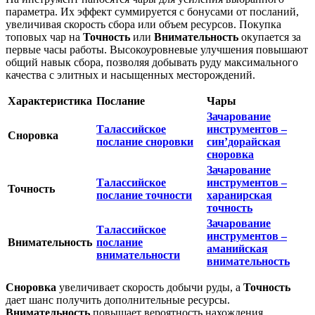
параметра. Их эффект суммируется с бонусами от посланий,
увеличивая скорость сбора или объем ресурсов. Покупка
топовых чар на
Точность
или
Внимательность
окупается за
первые часы работы. Высокоуровневые улучшения повышают
общий навык сбора, позволяя добывать руду максимального
качества с элитных и насыщенных месторождений.
Характеристика
Послание
Чары
Зачарование
Талассийское
инструментов –
Сноровка
послание сноровки
син’дорайская
сноровка
Зачарование
Талассийское
инструментов –
Точность
послание точности
харанирская
точность
Зачарование
Талассийское
инструментов –
Внимательность
послание
аманийская
внимательности
внимательность
Сноровка
увеличивает скорость добычи руды, а
Точность
дает шанс получить дополнительные ресурсы.
Внимательность
повышает вероятность нахождения