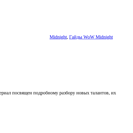
Midnight
,
Гайды WoW Midnight
ериал посвящен подробному разбору новых талантов, их