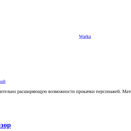
Warka
рий
начительно расширяющую возможности прокачки персонажей. Мат
бзор