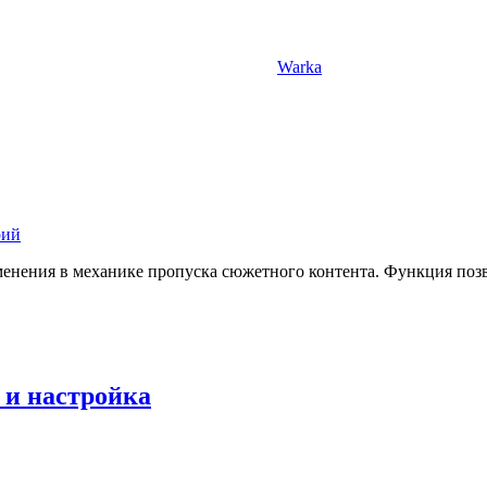
Warka
рий
зменения в механике пропуска сюжетного контента. Функция по
 и настройка