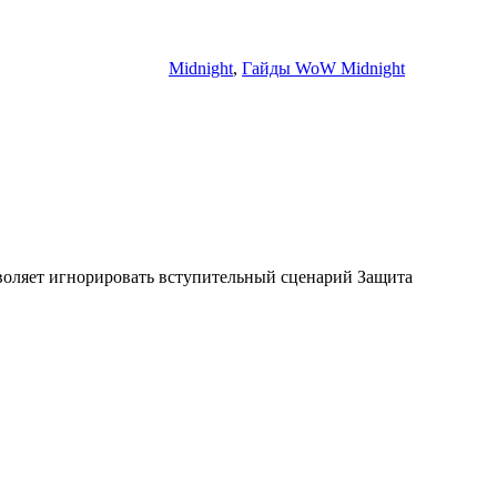
Midnight
,
Гайды WoW Midnight
зволяет игнорировать вступительный сценарий Защита