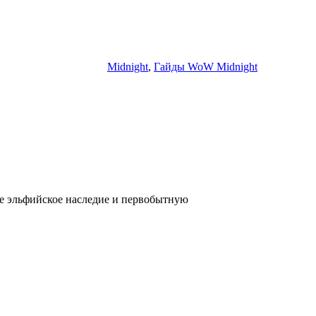
Midnight
,
Гайды WoW Midnight
бе эльфийское наследие и первобытную