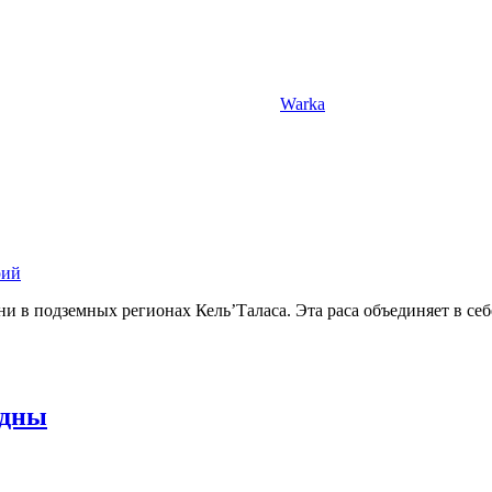
Warka
рий
 в подземных регионах Кель’Таласа. Эта раса объединяет в се
здны