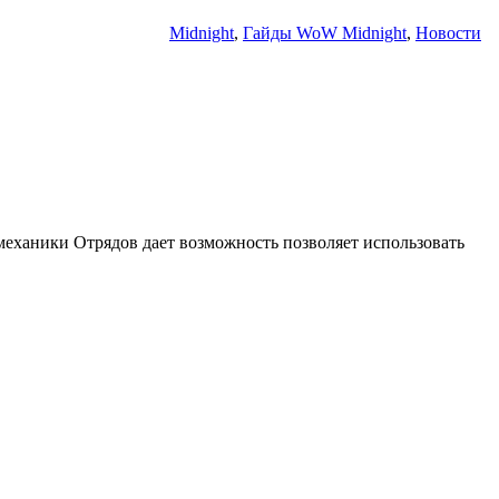
Midnight
,
Гайды WoW Midnight
,
Новости
механики Отрядов дает возможность позволяет использовать