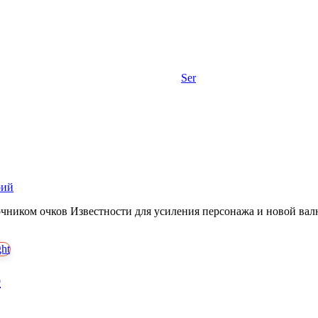
Ser
рий
очником очков Известности для усиления персонажа и новой ва
р