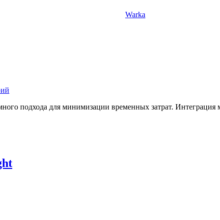
Warka
рий
емного подхода для минимизации временных затрат. Интеграция 
ght