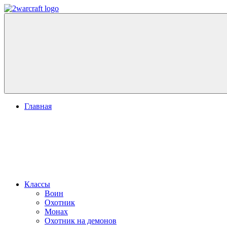
Перейти
к
2Warcraft.com
World
содержимому
of
Warcraft:
Гайды,
Новости,
Аддоны
Главная
Классы
Воин
Охотник
Монах
Охотник на демонов