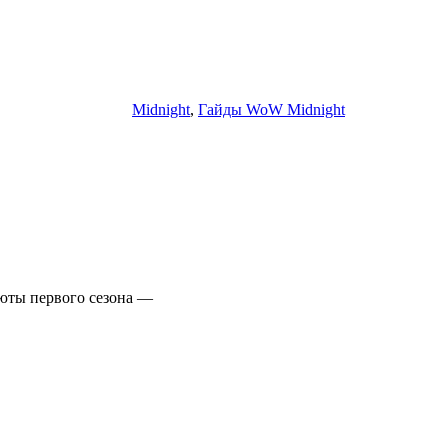
Midnight
,
Гайды WoW Midnight
люты первого сезона —