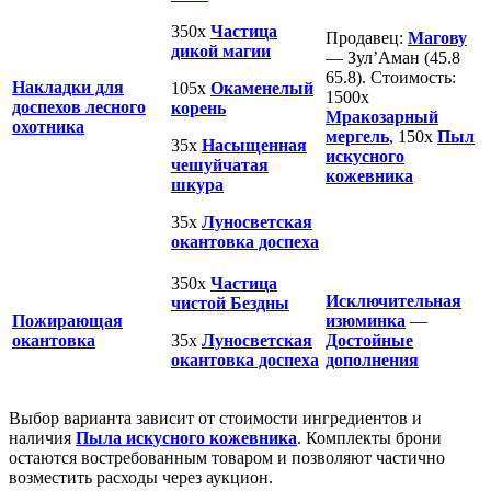
350х
Частица
Продавец:
Магову
дикой магии
— Зул’Аман (45.8
65.8). Стоимость:
Накладки для
105х
Окаменелый
1500х
доспехов лесного
корень
Мракозарный
охотника
мергель
, 150х
Пыл
35х
Насыщенная
искусного
чешуйчатая
кожевника
шкура
35х
Луносветская
окантовка доспеха
350х
Частица
Исключительная
чистой Бездны
Пожирающая
изюминка
—
окантовка
35х
Луносветская
Достойные
окантовка доспеха
дополнения
Выбор варианта зависит от стоимости ингредиентов и
наличия
Пыла искусного кожевника
. Комплекты брони
остаются востребованным товаром и позволяют частично
возместить расходы через аукцион.