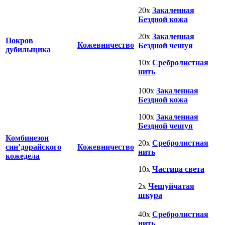
20x
Закаленная
Бездной кожа
20x
Закаленная
Покров
Кожевничество
Бездной чешуя
дубильщика
10x
Сребролистная
нить
100x
Закаленная
Бездной кожа
100x
Закаленная
Бездной чешуя
Комбинезон
20x
Сребролистная
син’дорайского
Кожевничество
нить
кожедела
10x
Частица света
2x
Чешуйчатая
шкура
40x
Сребролистная
нить