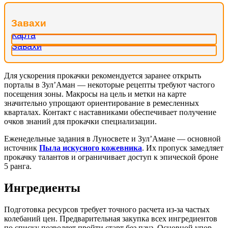
Завахи
Для ускорения прокачки рекомендуется заранее открыть
порталы в Зул’Аман — некоторые рецепты требуют частого
посещения зоны. Макросы на цель и метки на карте
значительно упрощают ориентирование в ремесленных
кварталах. Контакт с наставниками обеспечивает получение
очков знаний для прокачки специализации.
Еженедельные задания в Луносвете и Зул’Амане — основной
источник
Пыла искусного кожевника
. Их пропуск замедляет
прокачку талантов и ограничивает доступ к эпической броне
5 ранга.
Ингредиенты
Подготовка ресурсов требует точного расчета из-за частых
колебаний цен. Предварительная закупка всех ингредиентов
по списку позволяет пройти старт без пауз. Основной упор