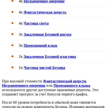
4x
Несравненное оперение
4x
Фантастическая шерсть
4x
Частица света
3x
Закаленная Бездной шкура
3x
Пронзающий клык
2x
Закаленная Бездной пластина
1x
Частица чистой Бездны
При высокой стоимости
Фантастической шерсти
,
Несравненного оперения
или
Пронзающего клыка
используются другие доступные оранжевые рецепты. Это
сохраняет прогресс за счет бонусов первого крафта.
После 60 уровня потребность в обычной коже сменяется
спросом на редкие компоненты Бездны. Излишки материалов