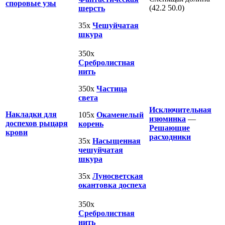
споровые узы
(42.2 50.0)
шерсть
35х
Чешуйчатая
шкура
350х
Сребролистная
нить
350х
Частица
света
Исключительная
Накладки для
105х
Окаменелый
изюминка
—
доспехов рыцаря
корень
Решающие
крови
расходники
35х
Насыщенная
чешуйчатая
шкура
35х
Луносветская
окантовка доспеха
350х
Сребролистная
нить