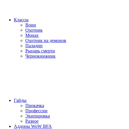
Классы
Воин
Охотник
Монах
Охотник на демонов
Паладин
Рыцарь смерти
Чернокнижник
Гайды
Прокачка
Профессии
Экипировка
Разное
Аддоны WoW BFA