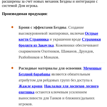
расширены за счет новых механик Бездны и интеграции с
системой Дом игрока.
Производимая продукция
:
Броня
с эффектами Бездны
. Создание
высокоуровневой экипировки, включая
Острые
когти Странника
и украшения вроде
Страховки
бродяги из Закоулка
. Кожевники обеспечивают
снаряжением Охотников, Шаманов, Друидов,
Разбойников и Монахов.
Расходные материалы для освоения
.
Меченные
Бездной барабаны
являются обязательным
атрибутом для рейдовых групп без доступа к
Жажде крови
.
Накладки для доспехов лесного
охотника
остаются ключевым усилением
выносливости для Танков и ближних/дальних
игроков.