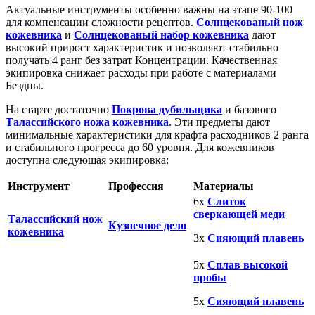
Актуальные инструменты особенно важны на этапе 90-100
для компенсации сложности рецептов.
Солнцекованый нож
кожевника
и
Солнцекованый набор кожевника
дают
высокий прирост характеристик и позволяют стабильно
получать 4 ранг без затрат Концентрации. Качественная
экипировка снижает расходы при работе с материалами
Бездны.
На старте достаточно
Покрова дубильщика
и базового
Талассийского ножа кожевника
. Эти предметы дают
минимальные характеристики для крафта расходников 2 ранга
и стабильного прогресса до 60 уровня. Для кожевников
доступна следующая экипировка:
Инструмент
Профессия
Материалы
6x
Слиток
сверкающей меди
Талассийский нож
Кузнечное дело
кожевника
3x
Сияющий плавень
5x
Сплав высокой
пробы
5x
Сияющий плавень