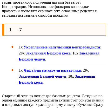
гарантированного получения навыка без затрат
Концентрации. Использование фильтров во вкладке
профессий позволяет скрывать уже освоенные рецепты и
выделять актуальные способы прокачки.
1 — 7
1x
Укрепленные напульсники контрабандиста
:
20х
Закаленная Бездной кожа
, 10х
Закаленная
Бездной чешуя
.
1x
Чешуйчатые наручи разведчика
: 20х
Закаленная Бездной чешуя
, 10х
Закаленная
Бездной кожа
.
Стартовый этап включает два базовых рецепта. Создание по
одной единице каждого предмета активирует бонусы знаний
и открывает доступ к расширенному списку обучения. Сразу