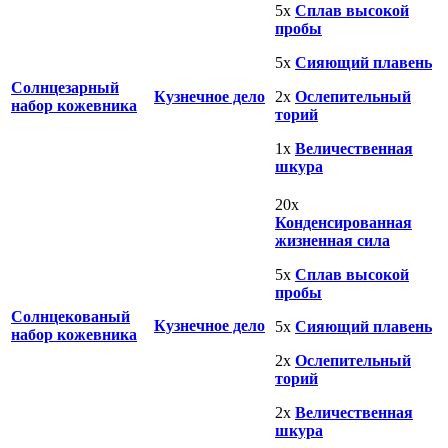
5x
Сплав высокой
пробы
5x
Сияющий плавень
Солнцезарный
Кузнечное дело
2x
Ослепительный
набор кожевника
торий
1x
Величественная
шкура
20x
Конденсированная
жизненная сила
5x
Сплав высокой
пробы
Солнцекованый
Кузнечное дело
5x
Сияющий плавень
набор кожевника
2x
Ослепительный
торий
2x
Величественная
шкура