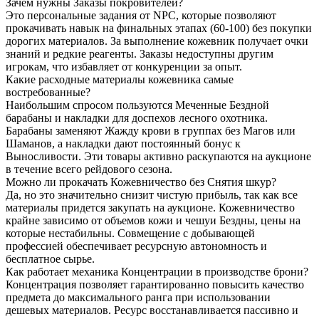
Зачем нужны Заказы покровителей?
Это персональные задания от NPC, которые позволяют
прокачивать навык на финальных этапах (60-100) без покупки
дорогих материалов. За выполнение кожевник получает очки
знаний и редкие реагенты. Заказы недоступны другим
игрокам, что избавляет от конкуренции за опыт.
Какие расходные материалы кожевника самые
востребованные?
Наибольшим спросом пользуются Меченные Бездной
барабаны и накладки для доспехов лесного охотника.
Барабаны заменяют Жажду крови в группах без Магов или
Шаманов, а накладки дают постоянный бонус к
Выносливости. Эти товары активно раскупаются на аукционе
в течение всего рейдового сезона.
Можно ли прокачать Кожевничество без Снятия шкур?
Да, но это значительно снизит чистую прибыль, так как все
материалы придется закупать на аукционе. Кожевничество
крайне зависимо от объемов кожи и чешуи Бездны, цены на
которые нестабильны. Совмещение с добывающей
профессией обеспечивает ресурсную автономность и
бесплатное сырье.
Как работает механика Концентрации в производстве брони?
Концентрация позволяет гарантированно повысить качество
предмета до максимального ранга при использовании
дешевых материалов. Ресурс восстанавливается пассивно и