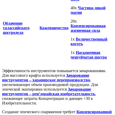
40x
Частица дикой
магии
20x
Облачение
Конденсированная
талассийского
Кожевничество
жизненная сила
шкуродела
1x
Величественный
коготь
1x
Насыщенная
чешуйчатая шкура
Эффективность инструментов повышается зачарованиями.
Для массового крафта используется
Зачарование
инструментов – харанирское перепроизводство
,
увеличивающее объем производимой продукции. Для
эпической экипировки используется
Зачарование
инструментов – рен’дорайская изобретательность
,
снижающее затраты Концентрации и дающее +30 к
Изобретательности.
Создание эпического снаряжения требует
Конденсированной