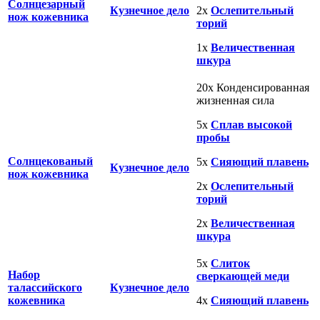
Солнцезарный
Кузнечное дело
2x
Ослепительный
нож кожевника
торий
1x
Величественная
шкура
20x Конденсированная
жизненная сила
5x
Сплав высокой
пробы
Солнцекованый
5x
Сияющий плавень
Кузнечное дело
нож кожевника
2x
Ослепительный
торий
2x
Величественная
шкура
5x
Слиток
Набор
сверкающей меди
талассийского
Кузнечное дело
кожевника
4x
Сияющий плавень