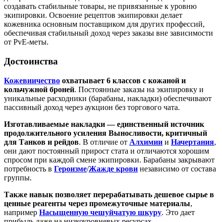
создавать стабильные товары, не привязанные к уровню
экипировки. Освоение рецептов экипировки делает
кожевника основным поставщиком для других профессий,
обеспечивая стабильный доход через заказы вне зависимости
от PvE-меты.
Достоинства
Кожевничество
охватывает 6 классов с кожаной и
кольчужной броней
. Постоянные заказы на экипировку и
уникальные расходники (барабаны, накладки) обеспечивают
пассивный доход через аукцион без торгового чата.
Изготавливаемые накладки — единственный источник
продолжительного усиления Выносливости, критичный
для Танков и рейдов
. В отличие от
Алхимии
и
Начертания
,
они дают постоянный прирост стата и отличаются хорошим
спросом при каждой смене экипировки. Барабаны закрывают
потребность в
Героизме
/
Жажде крови
независимо от состава
группы.
Также навык позволяет перерабатывать дешевое сырье в
ценные реагенты через промежуточные материалы
,
например
Насыщенную чешуйчатую шкуру
. Это дает
прибыль даже на низкоуровневых ресурсах.