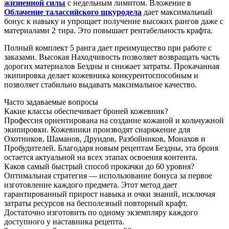
жизненной силы
с недельным лимитом. Вложение в
Облачение талассийского шкуродела
дает максимальный
бонус к навыку и упрощает получение высоких рангов даже с
материалами 2 тира. Это повышает рентабельность крафта.
Полный комплект 5 ранга дает преимущество при работе с
заказами. Высокая Находчивость позволяет возвращать часть
дорогих материалов Бездны и снижает затраты. Прокачанная
экипировка делает кожевника конкурентоспособным и
позволяет стабильно выдавать максимальное качество.
Часто задаваемые вопросы
Какие классы обеспечивает броней кожевник?
Профессия ориентирована на создание кожаной и кольчужной
экипировки. Кожевники производят снаряжение для
Охотников, Шаманов, Друидов, Разбойников, Монахов и
Пробудителей. Благодаря новым рецептам Бездны, эта броня
остается актуальной на всех этапах освоения контента.
Каков самый быстрый способ прокачки до 60 уровня?
Оптимальная стратегия — использование бонуса за первое
изготовление каждого предмета. Этот метод дает
гарантированный прирост навыка и очки знаний, исключая
затраты ресурсов на бесполезный повторный крафт.
Достаточно изготовить по одному экземпляру каждого
доступного у наставника рецепта.