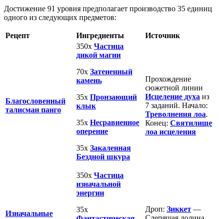
Достижение 91 уровня предполагает производство 35 единиц
одного из следующих предметов:
Рецепт
Ингредиенты
Источник
350х
Частица
дикой магии
70х
Затененный
Прохождение
камень
сюжетной линии
Исцеление духа
из
35х
Пронзающий
Благословенный
7 заданий. Начало:
клык
талисман панго
Треволнения лоа
.
35х
Несравненное
Конец:
Святилище
оперение
лоа исцеления
35х
Закаленная
Бездной шкура
350х
Частица
изначальной
энергии
Дроп:
Зиккет
—
35х
Изначальные
Слепящая долина
Фантастическая