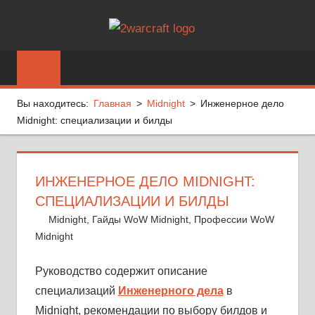
Перейти
2WARCRA
к
World
содержимому
of
Warcraft:
Гайды,
Вы находитесь:
Главная
Midnight
Инженерное дело
Новости,
Midnight: специализации и билды
Аддоны
ИНЖЕНЕРНОЕ ДЕЛО MIDNIGHT:
СПЕЦИАЛИЗАЦИИ И БИЛДЫ
27 июня, 2026
Ser
Midnight
,
Гайды WoW Midnight
,
Профессии WoW
Midnight
Оставить комментарий
Руководство содержит описание
специализаций
Инженерного дела
в
Midnight, рекомендации по выбору билдов и