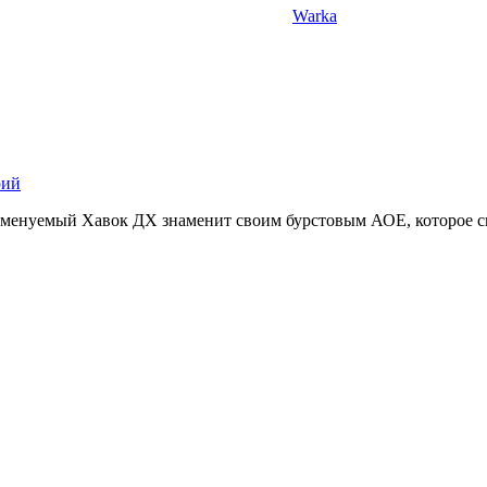
Warka
рий
именуемый Хавок ДХ знаменит своим бурстовым АОЕ, которое сп