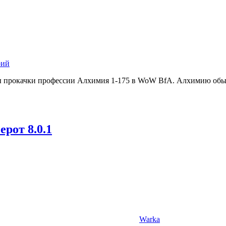
рий
ы прокачки профессии Алхимия 1-175 в WoW BfA. Алхимию обы
рот 8.0.1
Warka