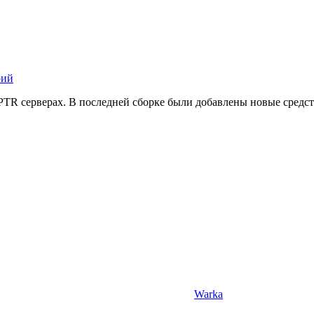
рий
PTR серверах. В последней сборке были добавлены новые средс
Warka