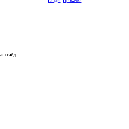
Гайды
,
Прокачка
наш гайд