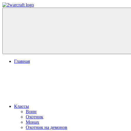
Перейти
к
World
содержимому
2Warcraft.com
of
Warcraft:
Гайды,
Новости,
Аддоны
Главная
Классы
Воин
Охотник
Монах
Охотник на демонов