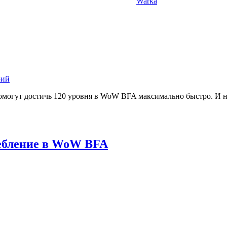
Warka
рий
помогут достичь 120 уровня в WoW BFA максимально быстро. И 
ребление в WoW BFA