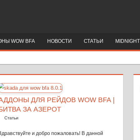
2WARCRAFT.COM
ОНЫ WOW BFA
НОВОСТИ
СТАТЬИ
MIDNIGH
АДДОНЫ ДЛЯ РЕЙДОВ WOW BFA |
БИТВА ЗА АЗЕРОТ
27 октября, 2018
Warka
Статьи
Оставить комментарий
Здравствуйте и добро пожаловать! В данной