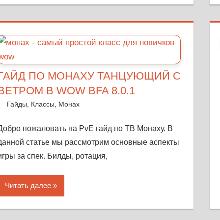
ГАЙД ПО МОНАХУ ТАНЦУЮЩИЙ С
ВЕТРОМ В WOW BFA 8.0.1
17 октября, 2018
Warka
Гайды
,
Классы
,
Монах
Оставить комментарий
Добро пожаловать на PvE гайд по ТВ Монаху. В
данной статье мы рассмотрим основные аспекты
игры за спек. Билды, ротация,
Читать далее