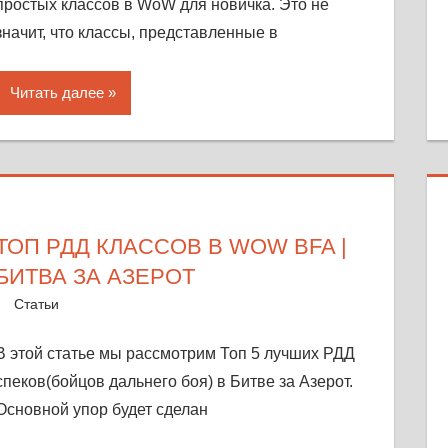
простых классов в WoW для новичка. Это не
значит, что классы, представленные в
Читать далее
ТОП РДД КЛАССОВ В WOW BFA |
БИТВА ЗА АЗЕРОТ
24 октября, 2018
Warka
Статьи
Оставить комментарий
В этой статье мы рассмотрим Топ 5 лучших РДД
спеков(бойцов дальнего боя) в Битве за Азерот.
Основной упор будет сделан