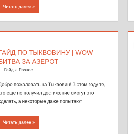
Читать далее
ГАЙД ПО ТЫКВОВИНУ | WOW
БИТВА ЗА АЗЕРОТ
19 октября, 2018
Warka
Гайды
,
Разное
Оставить комментарий
Добро пожаловать на Тыквовин! В этом году те,
кто еще не получил достижение смогут это
сделать, а некоторые даже попытают
Читать далее