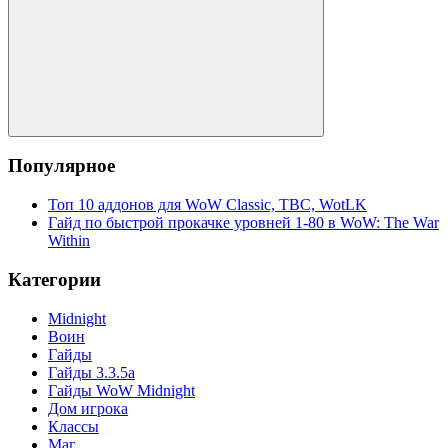
Поиск
Популярное
Топ 10 аддонов для WoW Classic, TBC, WotLK
Гайд по быстрой прокачке уровней 1-80 в WoW: The War
Within
Категории
Midnight
Воин
Гайды
Гайды 3.3.5a
Гайды WoW Midnight
Дом игрока
Классы
Маг