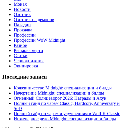
Монах
Новости
Охотник
Охотник на демонов
Паладин
Прокачка
Профессии
Профессии WoW Midnight
Разное
Рыцарь смерти
Статьи
Чернокнижник
Экипировка
Последние записи
Кожевничество Midnight: специализации и билды
Начертание Midnight: специализации и билды
Огненный Солнцеворот 2026: Награды и Ахун
Полный гайд по чарам Classic, Hardcore, Anniversary и
SoD
Полный гайд по чарам и улучшениям в WotLK Classic
Инженерное дело Midnight: специализации и билды