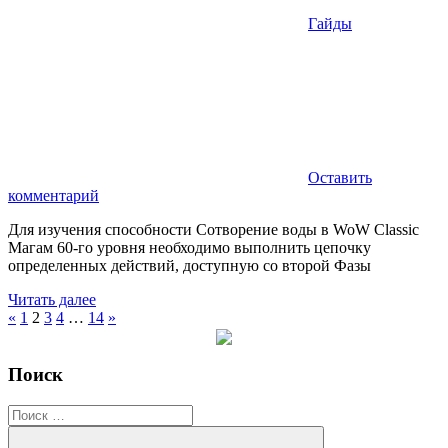
Гайды
Оставить
комментарий
Для изучения способности Сотворение воды в WoW Classic
Магам 60-го уровня необходимо выполнить цепочку
определенных действий, доступную со второй Фазы
Читать далее
Пагинация
Предыдущие
Следующие
«
1
2
3
4
…
14
»
записи
записи
записей
Поиск
Поиск
для: