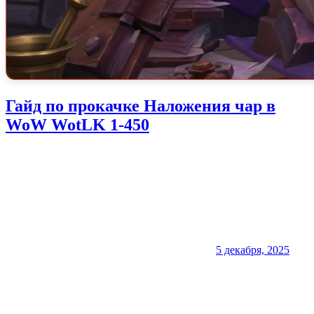
Гайд по прокачке Наложения чар в
WoW WotLK 1-450
5 декабря, 2025