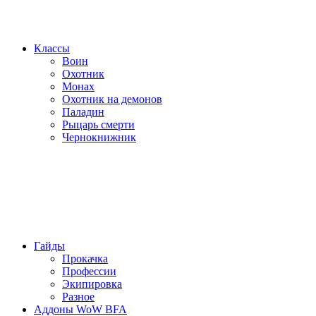
Классы
Воин
Охотник
Монах
Охотник на демонов
Паладин
Рыцарь смерти
Чернокнижник
Гайды
Прокачка
Профессии
Экипировка
Разное
Аддоны WoW BFA